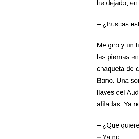
he dejado, en 
– ¿Buscas es
Me giro y un 
las piernas e
chaqueta de c
Bono. Una son
llaves del Au
afiladas. Ya n
– ¿Qué quier
– Ya no.