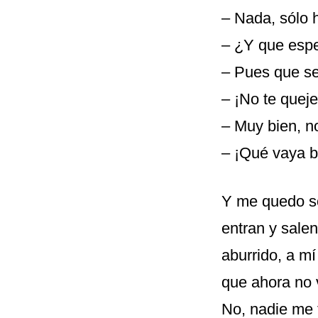
– Nada, sólo 
– ¿Y que espe
– Pues que sea
– ¡No te queje
– Muy bien, 
– ¡Qué vaya b
Y me quedo sol
entran y salen
aburrido, a mí
que ahora no 
No, nadie me 