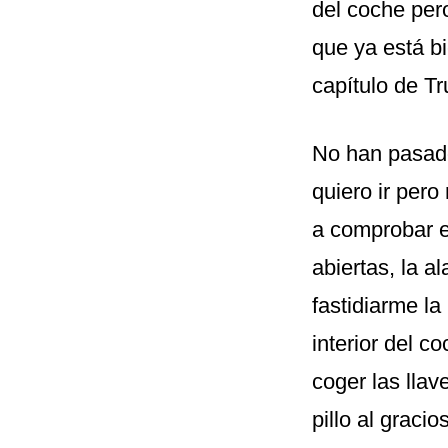
del coche pero
que ya está bi
capítulo de Tr
No han pasado
quiero ir pero
a comprobar el
abiertas, la a
fastidiarme l
interior del c
coger las llav
pillo al grac