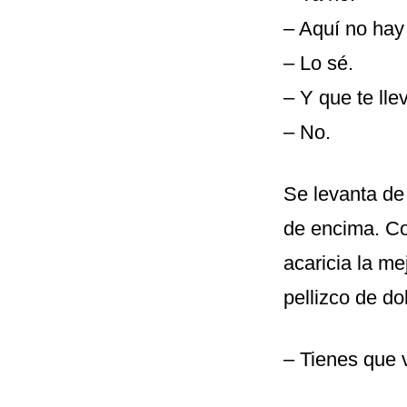
– Aquí no hay
– Lo sé.
– Y que te ll
– No.
Se levanta de
de encima. Con
acaricia la m
pellizco de do
– Tienes que 