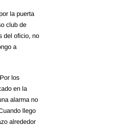
por la puerta
so club de
 del oficio, no
ongo a
Por los
cado en la
 una alarma no
. Cuando llego
azo alrededor