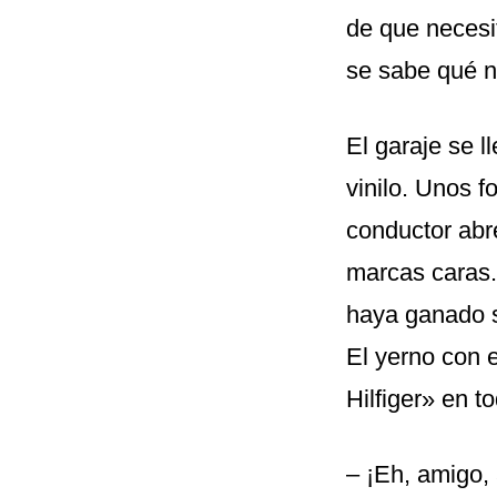
de que necesi
se sabe qué n
El garaje se l
vinilo. Unos f
conductor abre
marcas caras.
haya ganado s
El yerno con 
Hilfiger» en t
– ¡Eh, amigo,