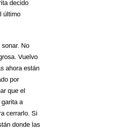
ita decido
l último
a sonar. No
igrosa. Vuelvo
as ahora están
ado por
ar que el
 garita a
a cerrarlo. Si
stán donde las