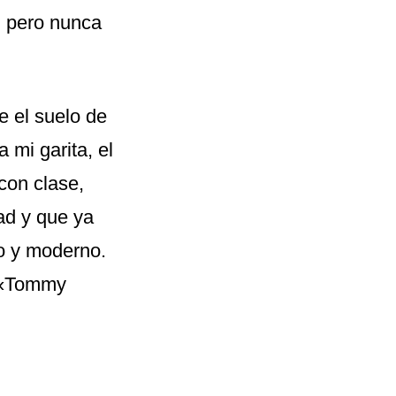
n pero nunca
e el suelo de
 mi garita, el
con clase,
ad y que ya
o y moderno.
o «Tommy