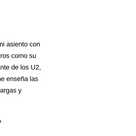
mi asiento con
gros como su
nte de los U2,
me enseña las
largas y
?