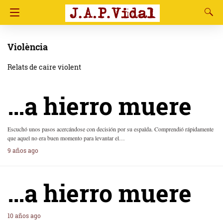
Violència
Relats de caire violent
…a hierro muere
Escuchó unos pasos acercándose con decisión por su espalda. Comprendió rápidamente
que aquel no era buen momento para levantar el…
9 años ago
…a hierro muere
10 años ago