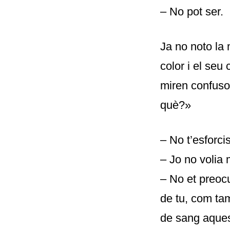
– No pot ser.
Ja no noto la 
color i el seu
miren confuso
què?»
– No t’esforci
– Jo no volia 
– No et preocu
de tu, com ta
de sang aques