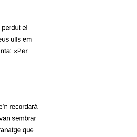
 perdut el
seus ulls em
nta: «Per
se’n recordarà
 van sembrar
ranatge que