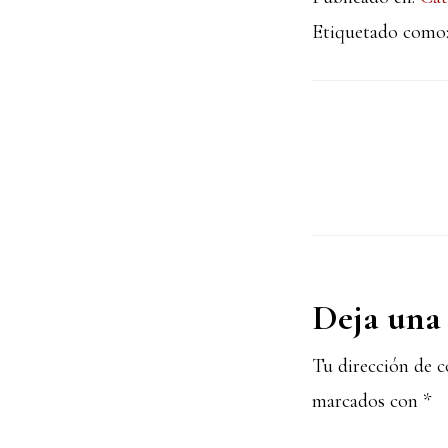
Etiquetado como
Interacc
Deja una 
con
Tu dirección de c
marcados con
*
los