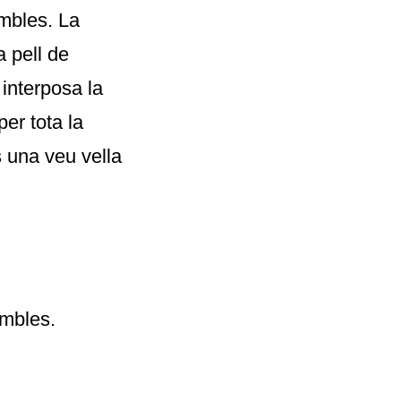
mbles. La
 pell de
 interposa la
er tota la
 una veu vella
ambles.