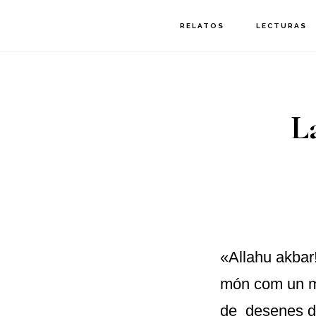
Saltar
Saltar
RELATOS
LECTURAS
a
al
la
contenido
navegación
principal
L
principal
«Allahu akbar
món com un m
de desenes d’