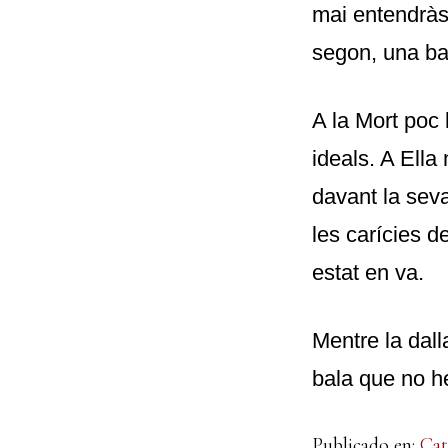
mai entendràs.
segon, una ba
A la Mort poc
ideals. A Ella
davant la seva
les carícies d
estat en va.
Mentre la dall
bala que no he
Publicado en:
Cat