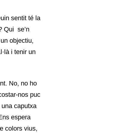
n sentit té la
s? Qui se’n
un objectiu,
·là i tenir un
ant. No, no ho
costar-nos puc
b una caputxa
 Ens espera
e colors vius,