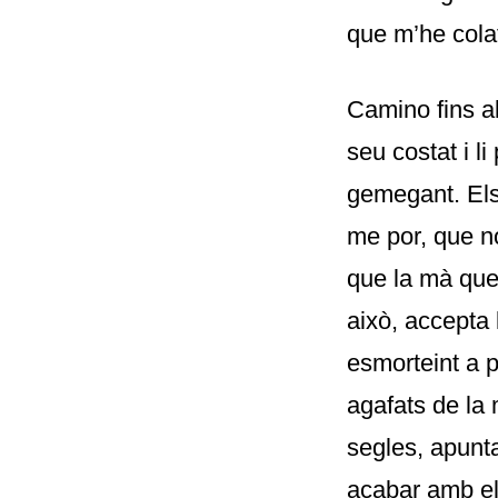
que m’he colat 
Camino fins al
seu costat i l
gemegant. Els 
me por, que no
que la mà que
això, accepta
esmorteint a p
agafats de la 
segles, apunta
acabar amb els