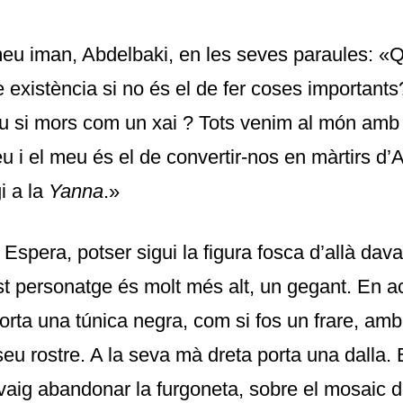
eu iman, Abdelbaki, en les seves paraules: «Qui
 existència si no és el de fer coses important
tu si mors com un xai ? Tots venim al món amb 
u i el meu és el de convertir-nos en màrtirs d’Al
gi a la
Yanna
.»
 Espera, potser sigui la figura fosca d’allà dav
t personatge és molt més alt, un gegant. En a
porta una túnica negra, com si fos un frare, am
seu rostre. A la seva mà dreta porta una dalla.
n vaig abandonar la furgoneta, sobre el mosaic d