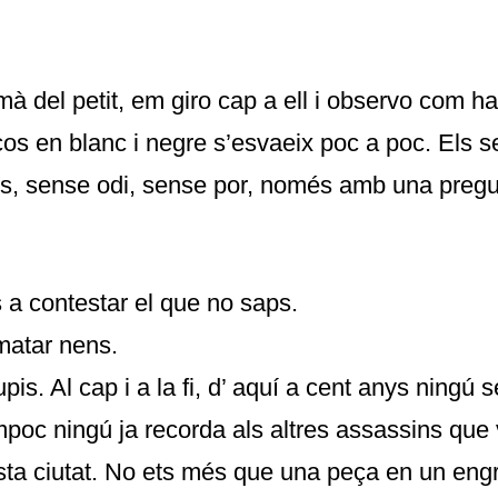
mà del petit, em giro cap a ell i observo com ha
 cos en blanc i negre s’esvaeix poc a poc. Els 
s, sense odi, sense por, només amb una pregu
s a contestar el que no saps.
matar nens.
pis. Al cap i a la fi, d’ aquí a cent anys ningú 
mpoc ningú ja recorda als altres assassins que
ta ciutat. No ets més que una peça en un eng