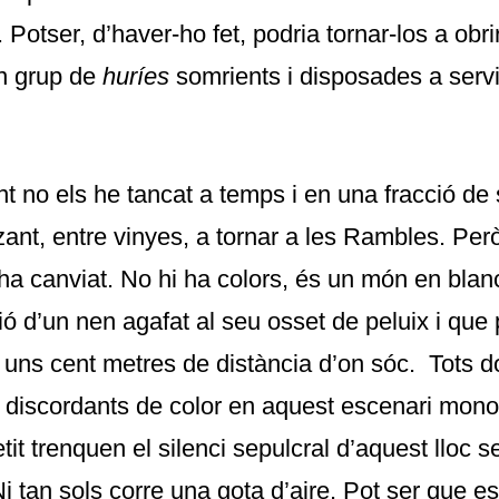
. Potser, d’haver-ho fet, podria tornar-los a obri
un grup de
huríes
somrients i disposades a serv
 no els he tancat a temps i en una fracció de
zant, entre vinyes, a tornar a les Rambles. Per
ha canviat. No hi ha colors, és un món en blan
ió d’un nen agafat al seu osset de peluix i que
a uns cent metres de distància d’on sóc. Tots 
 discordants de color en aquest escenari mono
it trenquen el silenci sepulcral d’aquest lloc 
i tan sols corre una gota d’aire. Pot ser que es