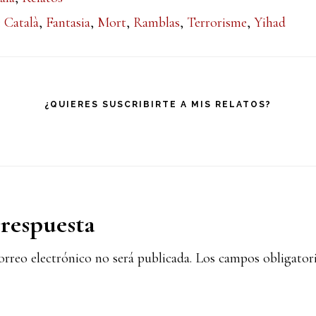
:
Català
,
Fantasia
,
Mort
,
Ramblas
,
Terrorisme
,
Yihad
¿QUIERES SUSCRIBIRTE A MIS RELATOS?
iones
respuesta
orreo electrónico no será publicada.
Los campos obligatori