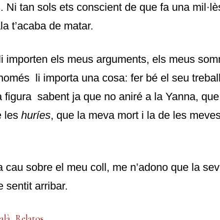
 Ni tan sols ets conscient de que fa una mil·l
la t’acaba de matar.
 li importen els meus arguments, els meus som
 només li importa una cosa: fer bé el seu trebal
 figura sabent ja que no aniré a la Yanna, que
e les
huríes
, que la meva mort i la de les meve
a cau sobre el meu coll, me n’adono que la seva
 sentit arribar.
alà
,
Relatos