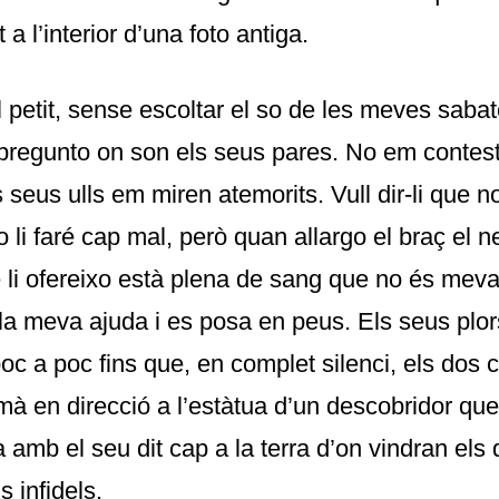
a l’interior d’una foto antiga.
 petit, sense escoltar el so de les meves sabat
i pregunto on son els seus pares. No em contes
seus ulls em miren atemorits. Vull dir-li que no
 li faré cap mal, però quan allargo el braç el 
 li ofereixo està plena de sang que no és meva
 la meva ajuda i es posa en peus. Els seus plo
oc a poc fins que, en complet silenci, els dos
mà en direcció a l’estàtua d’un descobridor que
 amb el seu dit cap a la terra d’on vindran els 
 infidels.