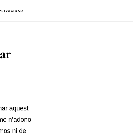
PRIVACIDAD
ar
nar aquest
 me n’adono
mps ni de