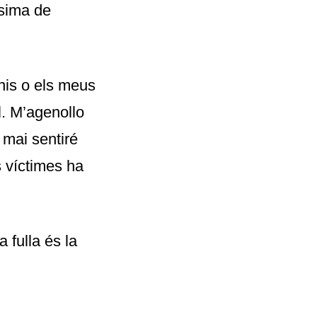
èsima de
nis o els meus
l. M’agenollo
 mai sentiré
s víctimes ha
 fulla és la