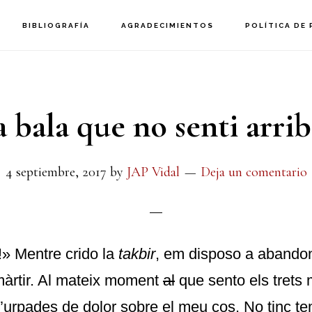
BIBLIOGRAFÍA
AGRADECIMIENTOS
POLÍTICA DE 
a bala que no senti arrib
4 septiembre, 2017
by
JAP Vidal
Deja un comentario
!» Mentre crido la
takbir
, em disposo a abando
àrtir. Al mateix moment
al
que sento els trets
urpades de dolor sobre el meu cos. No tinc te