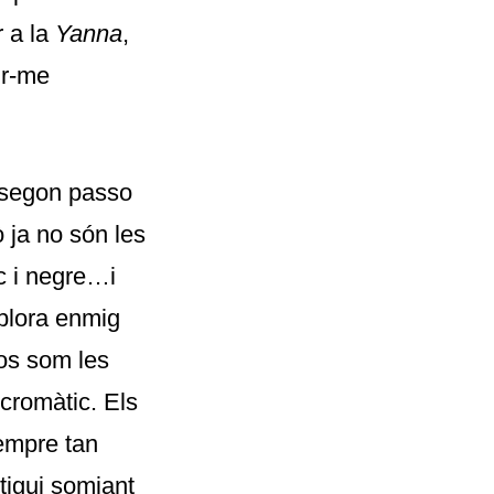
r a la
Yanna
,
ir-me
 segon passo
ò ja no són les
c i negre…i
 plora enmig
dos som les
cromàtic. Els
sempre tan
tigui somiant