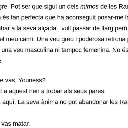
gre. Pot ser que sigui un dels
mimos
de les Ra
a és tan perfecta que ha aconseguit posar-me la
ribar a la seva alçada , vull passar de llarg però
el meu camí. Una veu greu i poderosa retrona p
 una veu masculina ni tampoc femenina. No és
e.
ue vas, Youness?
t a aquest nen a trobar als seus pares.
a aquí. La seva ànima no pot abandonar les R
 vas matar.