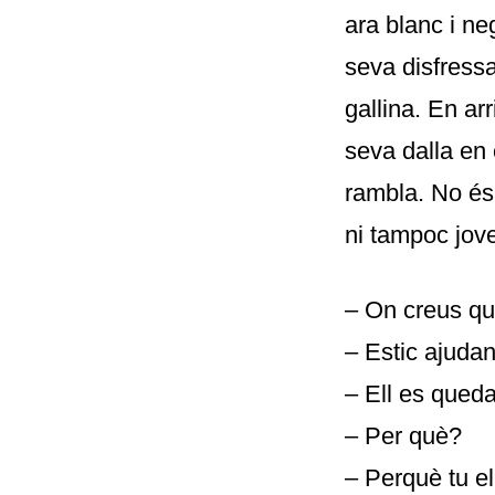
ara blanc i ne
seva disfress
gallina. En ar
seva dalla en 
rambla. No és
ni tampoc jov
– On creus q
– Estic ajudan
– Ell es qued
– Per què?
– Perquè tu el