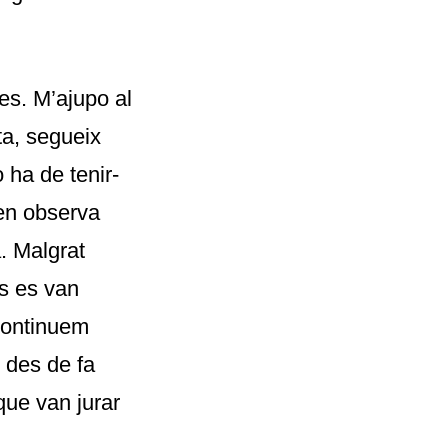
es. M’ajupo al
ta, segueix
 ha de tenir-
nen observa
. Malgrat
rs es van
 continuem
 des de fa
que van jurar