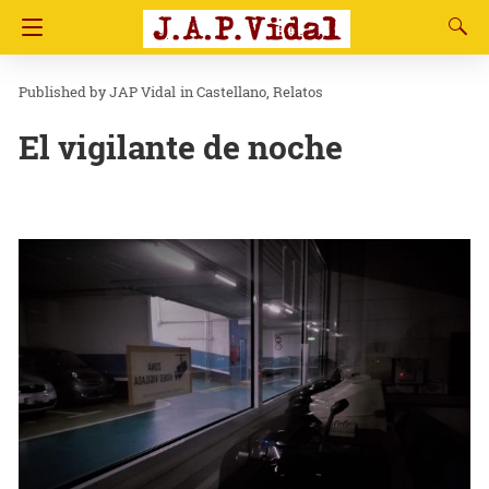
JAP Vidal
in
Castellano
Relatos
El vigilante de noche