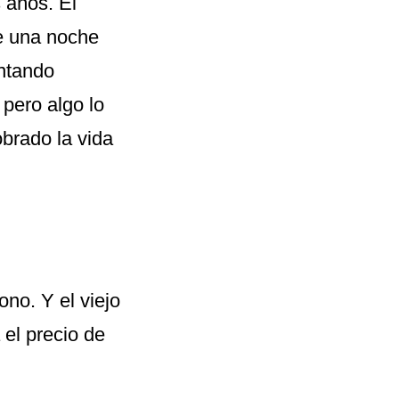
 años. El
ue una noche
entando
 pero algo lo
obrado la vida
no. Y el viejo
el precio de