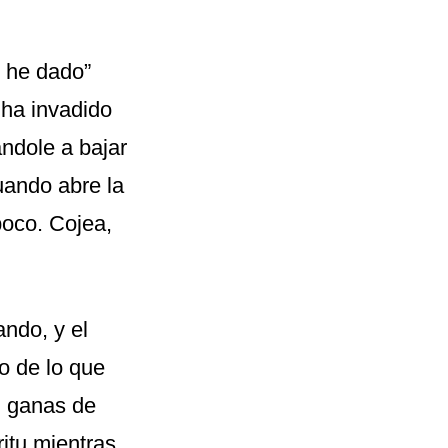
e he dado”
 ha invadido
ándole a bajar
cuando abre la
poco. Cojea,
ando, y el
o de lo que
n ganas de
ritu mientras