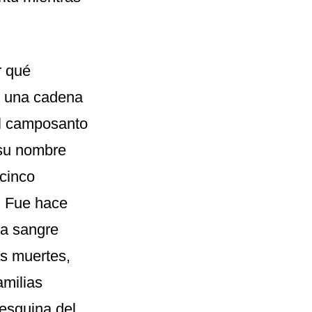
r qué
n una cadena
el camposanto
 su nombre
 cinco
. Fue hace
la sangre
as muertes,
amilias
esquina del