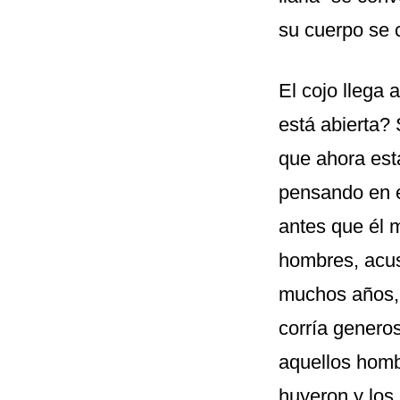
su cuerpo se 
El cojo llega 
está abierta?
que ahora est
pensando en e
antes que él m
hombres, acus
muchos años, 
corría genero
aquellos homb
huyeron y los