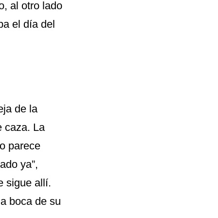
o, al otro lado
ba el día del
eja de la
e caza. La
to parece
ado ya”,
sigue allí.
la boca de su