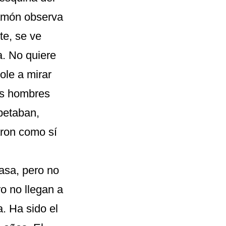
 Ramón observa
te, se ve
a. No quiere
ole a mirar
los hombres
petaban,
aron como sí
asa, pero no
o no llegan a
. Ha sido el