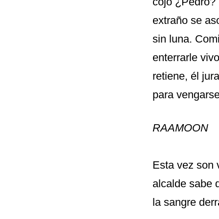
cojo ¿Pedro?
extraño se as
sin luna. Comi
enterrarle viv
retiene, él ju
para vengarse
RAAMOON
Esta vez son 
alcalde sabe 
la sangre der