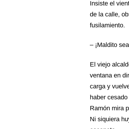
Insiste el vie
de la calle, o
fusilamiento.
– ¡Maldito sea
El viejo alcal
ventana en di
carga y vuelve
haber cesado 
Ramón mira po
Ni siquiera h