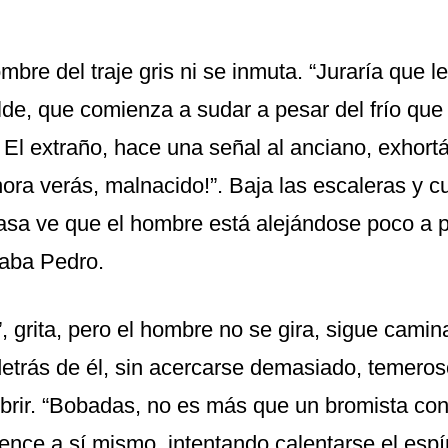
mbre del traje gris ni se inmuta. “Juraría que l
lde, que comienza a sudar a pesar del frío que
 El extraño, hace una señal al anciano, exhort
Ahora verás, malnacido!”. Baja las escaleras y 
casa ve que el hombre está alejándose poco a 
eaba Pedro.
 grita, pero el hombre no se gira, sigue camin
detrás de él, sin acercarse demasiado, temeros
brir. “Bobadas, no es más que un bromista co
vence a sí mismo, intentando calentarse el espí