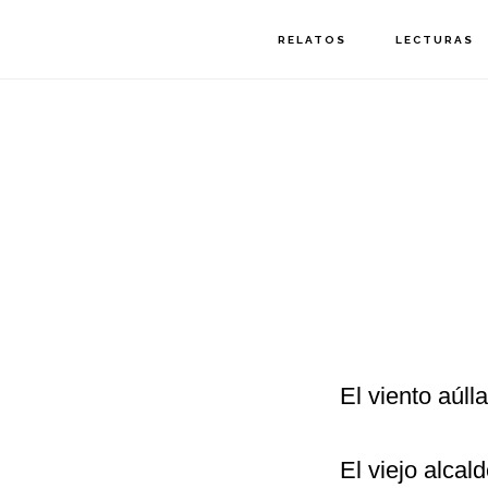
Saltar
Saltar
RELATOS
LECTURAS
a
al
la
contenido
navegación
principal
principal
El viento aúll
El viejo alcal