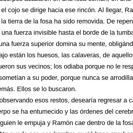
el cojo se dirige hacia ese rincón. Al llegar,
 la tierra de la fosa ha sido removida. De repen
 una fuerza invisible hasta el borde de la tumb
 una fuerza superior domina su mente, obligánd
bajo están los huesos, las calaveras, de aquel
ueron sus vecinos; los odiaba porque no le res
sometían a su poder, porque nunca se arrodill
emás. Ellos se lo buscaron.
bservando esos restos, desearía regresar a c
rpo se ha entumecido y las órdenes del cerebr
lguien le empuja y Ramón cae dentro de la fosa