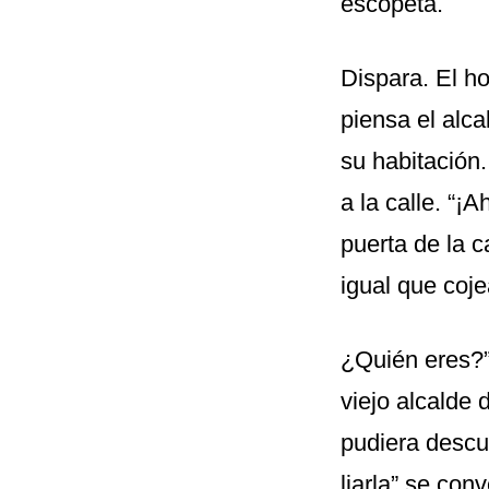
escopeta.
Dispara. El ho
piensa el alca
su habitación.
a la calle. “¡
puerta de la 
igual que coj
¿Quién eres?”,
viejo alcalde 
pudiera descu
liarla” se con