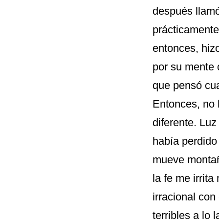
después llamó 
prácticamente 
entonces, hizo
por su mente 
que pensó cua
Entonces, no l
diferente. Lu
había perdido 
mueve montaña
la fe me irrit
irracional co
terribles a lo