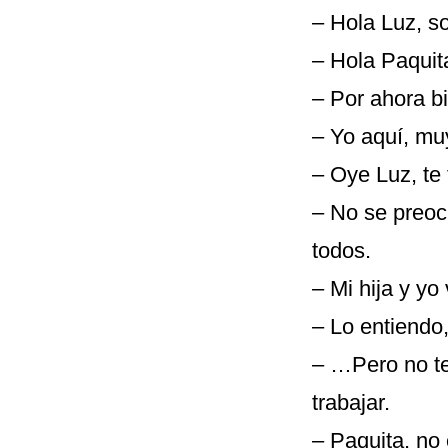
– Hola Luz, s
– Hola Paquit
– Por ahora b
– Yo aquí, muy
– Oye Luz, te
– No se preoc
todos.
– Mi hija y y
– Lo entiendo,
– …Pero no te
trabajar.
– Paquita, no