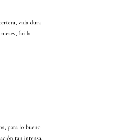
certera, vida dura
meses, fui la
os, para lo bueno
uación tan intensa.