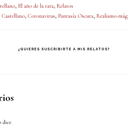
tellano
,
El año de la rata
,
Relatos
:
Castellano
,
Coronavirus
,
Fantasía Oscura
,
Realismo-mág
¿QUIERES SUSCRIBIRTE A MIS RELATOS?
iones
ios
o
dice