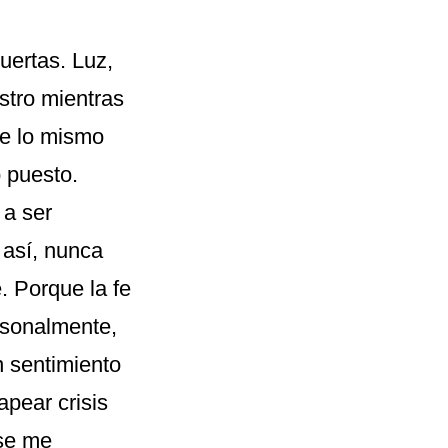
uertas. Luz,
stro mientras
ue lo mismo
 puesto.
 a ser
 así, nunca
. Porque la fe
rsonalmente,
n sentimiento
apear crisis
 se me