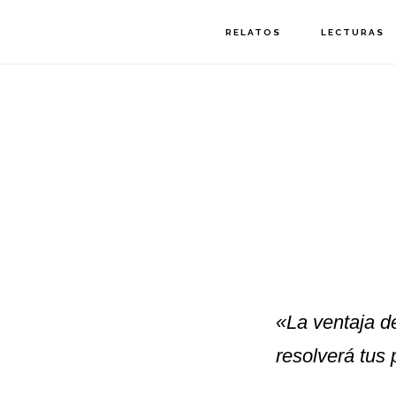
Saltar
Saltar
RELATOS
LECTURAS
a
al
la
contenido
navegación
principal
principal
«La ventaja d
resolverá tus