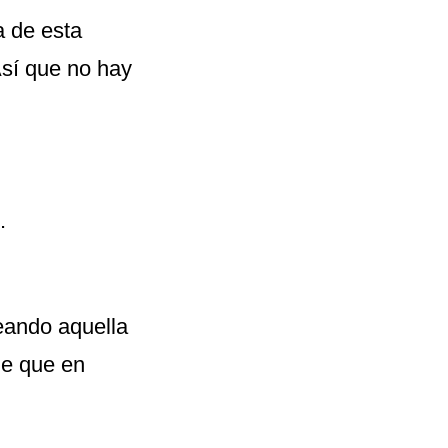
a de esta
Así que no hay
.
reando aquella
de que en