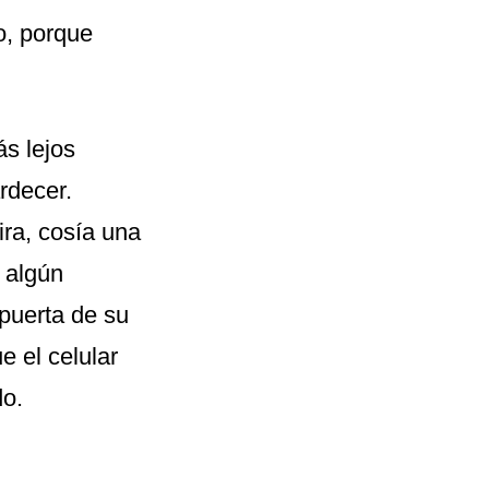
o, porque
ás lejos
rdecer.
ira, cosía una
 algún
 puerta de su
e el celular
do.