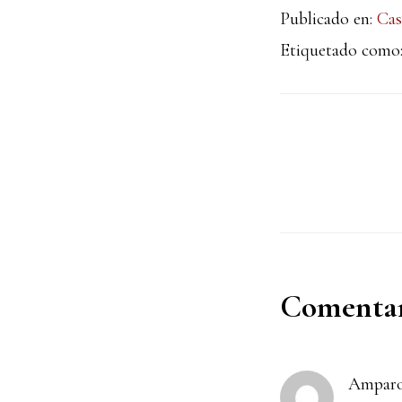
Publicado en:
Cas
Etiquetado como
Interacc
Comentar
con
Ampar
los