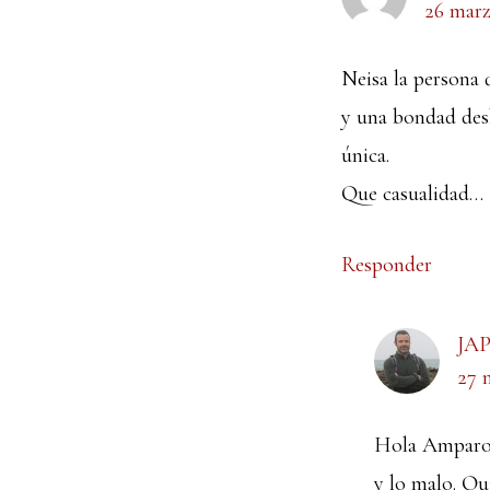
26 marz
lectores
Neisa la persona q
y una bondad desb
única.
Que casualidad…
Responder
JAP
27 
Hola Amparo. 
y lo malo. Qui