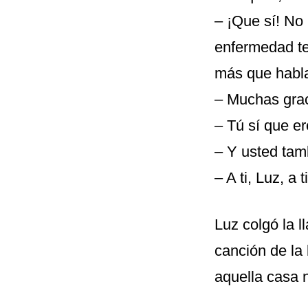
– ¡Que sí! No 
enfermedad te
más que habla
– Muchas grac
– Tú sí que e
– Y usted tam
– A ti, Luz, a ti
Luz colgó la 
canción de la 
aquella casa 