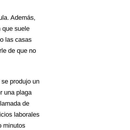
dula. Además,
n que suele
do las casas
rle de que no
se produjo un
or una plaga
 llamada de
icios laborales
o minutos