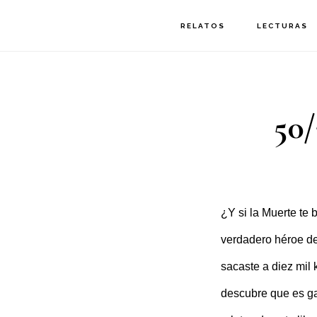
Saltar
Saltar
RELATOS
LECTURAS
a
al
la
contenido
navegación
principal
50/
principal
¿Y si la Muerte te
verdadero héroe de
sacaste a diez mil 
descubre que es ga