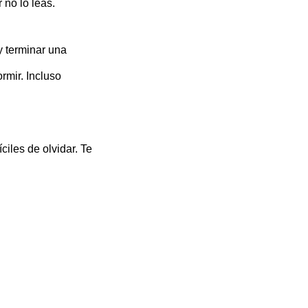
 no lo leas.
y terminar una
ormir. Incluso
ciles de olvidar. Te