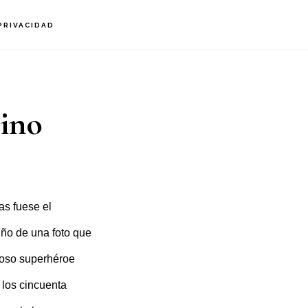
PRIVACIDAD
mino
as fuese el
iño de una foto que
amoso superhéroe
los cincuenta