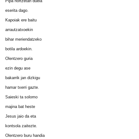
Pipa hortzetan duela
eserita dago.
Kapoiak ere baitu
arrautzatxoekin
bihar meriendatzeko
botila ardoekin.
Olentzero guria
ezin degu ase
bakarrik jan dizkigu
hamar txerri gazte.
Saieski ta solomo
majina bat heste
Jesus jaio da eta
kontsola zaitezte.
Olentzero buru handia