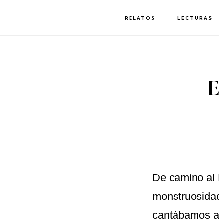
Saltar
Saltar
RELATOS
LECTURAS
a
al
la
contenido
navegación
principal
E
principal
De camino al 
monstruosidad
cantábamos a 