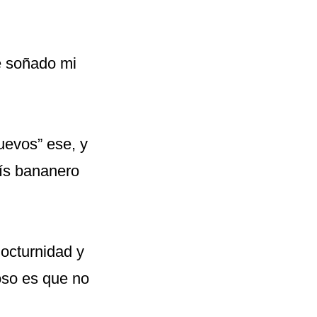
e soñado mi
uevos” ese, y
ís bananero
nocturnidad y
ioso es que no