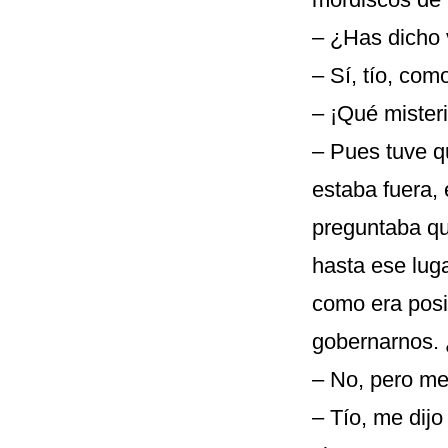
– ¿Has dicho 
– Sí, tío, com
– ¡Qué misteri
– Pues tuve qu
estaba fuera,
preguntaba qu
hasta ese lug
como era posi
gobernarnos.
– No, pero me 
– Tío, me dij