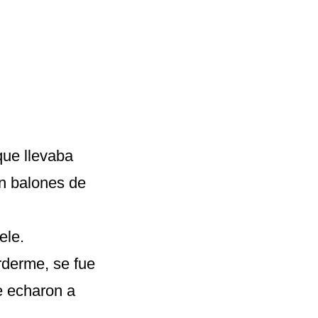
que llevaba
an balones de
ele.
rderme, se fue
e echaron a