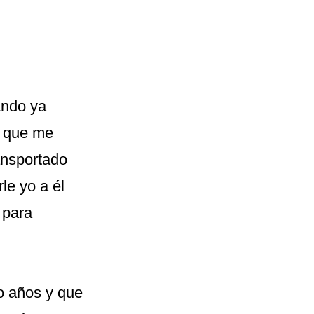
ando ya
o que me
ansportado
le yo a él
 para
o años y que