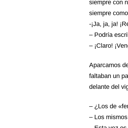
siempre con n
siempre como 
-¡Ja, ja, ja! 
– Podría escri
– ¡Claro! ¡Ve
Aparcamos del
faltaban un p
delante del vi
– ¿Los de «f
– Los mismos
– Esta vez os