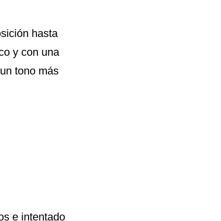
osición hasta
nco y con una
n un tono más
s e intentado