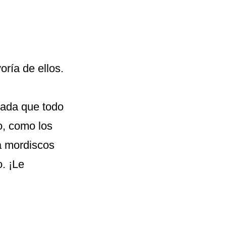
ría de ellos.
pada que todo
o, como los
a mordiscos
. ¡Le