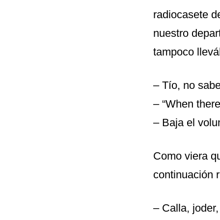
radiocasete d
nuestro depar
tampoco llevá
– Tío, no sab
– “When there
– Baja el volu
Como viera que
continuación 
– Calla, joder