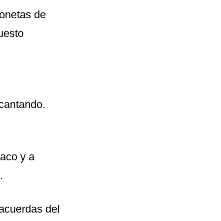
gonetas de
uesto
 cantando.
saco y a
.
 acuerdas del