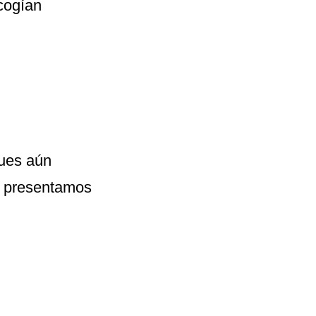
cogían
pues aún
os presentamos