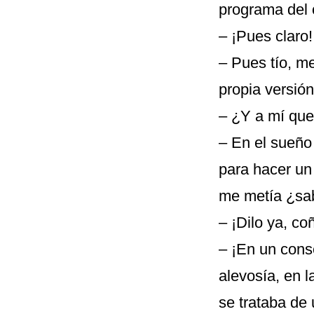
programa del o
– ¡Pues claro!
– Pues tío, m
propia versió
– ¿Y a mí qu
– En el sueño
para hacer un
me metía ¿sab
– ¡Dilo ya, co
– ¡En un conse
alevosía, en l
se trataba de