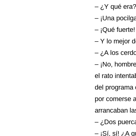
– ¿Y qué era
– ¡Una pocilga
– ¡Qué fuerte!
– Y lo mejor 
– ¿A los cerd
– ¡No, hombre
el rato inten
del programa 
por comerse a
arrancaban la
– ¿Dos puerca
– ¡Sí, sí! ¿A 