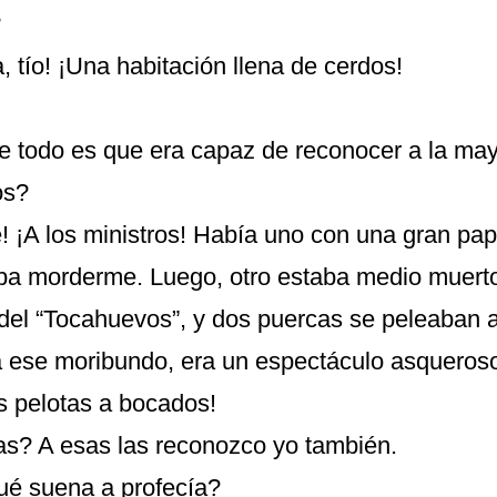
?
, tío! ¡Una habitación llena de cerdos!
de todo es que era capaz de reconocer a la mayo
os?
! ¡A los ministros! Había uno con una gran pa
taba morderme. Luego, otro estaba medio muert
del “Tocahuevos”, y dos puercas se peleaban 
 ese moribundo, era un espectáculo asqueroso
s pelotas a bocados!
s? A esas las reconozco yo también.
qué suena a profecía?