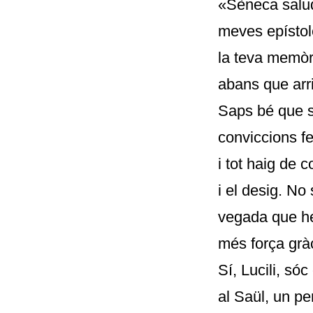
«Sèneca saluda
meves epístol
la teva memòr
abans que arr
Saps bé que s
conviccions fe
i tot haig de 
i el desig. N
vegada que he
més força gràc
Sí, Lucili, só
al Saül, un pe