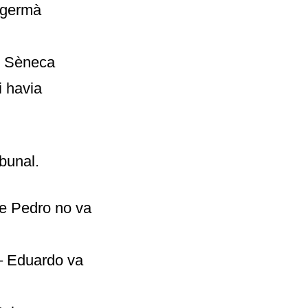
 germà
e Sèneca
i havia
bunal.
de Pedro no va
– Eduardo va