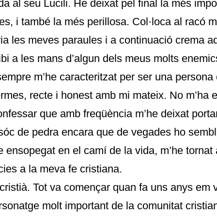
 al seu Lucili. He deixat pel final la més impo
es, i també la més perillosa. Col·loca al racó
ia les meves paraules i a continuació crema a
ibi a les mans d’algun dels meus molts enemic
empre m’he caracteritzat per ser una persona
rmes, recte i honest amb mi mateix. No m’ha est
confessar que amb freqüència m’he deixat portar
o sóc de pedra encara que de vegades ho sembl
 ensopegat en el camí de la vida, m’he tornat
ies a la meva fe cristiana.
c cristià. Tot va començar quan fa uns anys em v
rsonatge molt important de la comunitat cristia