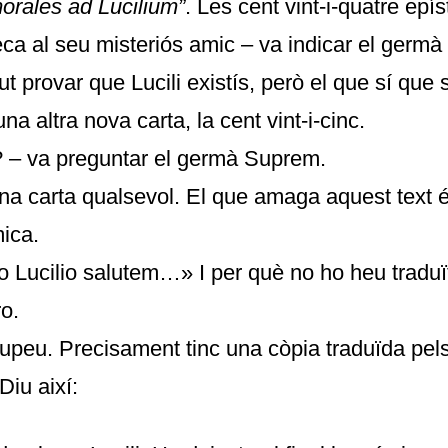
orales ad Lucilium”
. Les cent vint-i-quatre epí
ca al seu misteriós amic – va indicar el germà
t provar que Lucili existís, però el que sí que 
una altra nova carta, la cent vint-i-cinc.
 – va preguntar el germà Suprem.
una carta qualsevol. El que amaga aquest text 
ica.
 Lucilio salutem…» I per què no ho heu traduï
o.
upeu. Precisament tinc una còpia traduïda pe
Diu així: