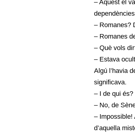
– Aquest el va
dependències
– Romanes? D
– Romanes de
– Què vols di
– Estava ocult
Algú l’havia de
significava.
– I de qui és?
– No, de Sèn
– Impossible! 
d’aquella mis