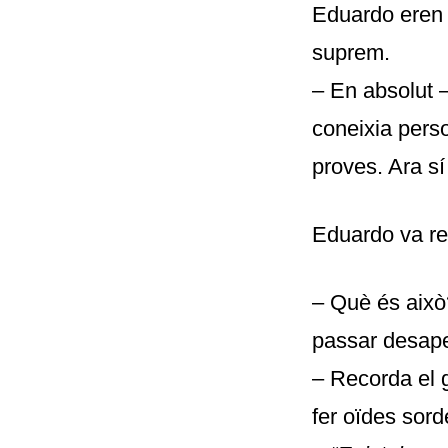
Eduardo eren 
suprem.
– En absolut 
coneixia pers
proves. Ara sí
Eduardo va re
– Què és això
passar desape
– Recorda el 
fer oïdes sord