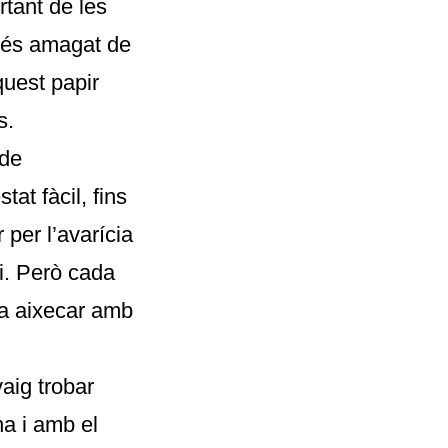
rtant de les
 més amagat de
quest papir
s.
 de
at fàcil, fins
 per l’avarícia
i. Però cada
 a aixecar amb
aig trobar
na i amb el