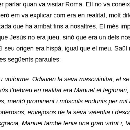
r parlar quan va visitar Roma. Ell no va conèi
erò em va explicar com era en realitat, molt dif
ada que ha arribat fins a nosaltres. El més im
s que Jesús no era jueu, sinó que era un dels no
El seu origen era hispà, igual que el meu. Saül
les següents paraules:
 uniforme. Odiaven la seva masculinitat, el se
ús l’hebreu en realitat era Manuel el legionari
les, mentó prominent i músculs endurits
per
mil 
oderosos, envejosos de la seva
valentia
i desc
sgràcia, Manuel també tenia una gran virtut i, 