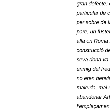
gran defecte: 
particular de
per sobre de l
pare, un fuste
allà on Roma n
construcció d
seva dona va d
enmig del fred
no eren benvi
maleïda, mai 
abandonar
Ar
l’emplaçament