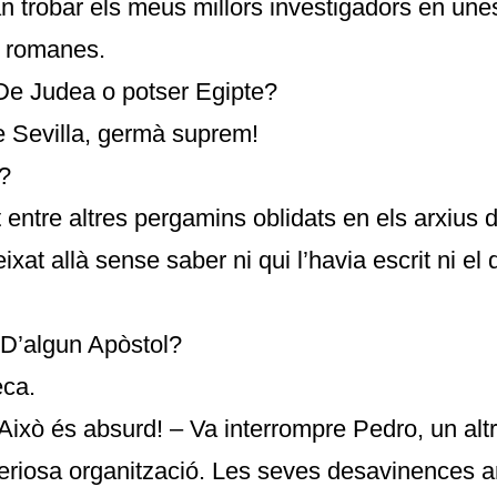
n trobar els meus millors investigadors en une
 romanes.
e Judea o potser Egipte?
 Sevilla, germà suprem!
r?
 entre altres pergamins oblidats en els arxius de
ixat allà sense saber ni qui l’havia escrit ni el 
 D’algun Apòstol?
eca.
Això és absurd! – Va interrompre Pedro, un alt
teriosa organització. Les seves desavinences 