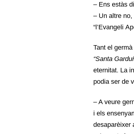
– Ens estàs di
– Un altre no
“l’Evangeli Ap
Tant el germà 
“Santa
Gardu
eternitat. La 
podia ser de v
– A veure germ
i els ensenya
desaparèixer a