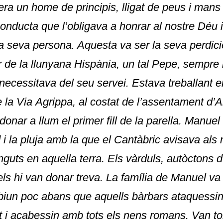
era un home de principis, lligat de peus i mans
 conducta que
l
’obligava a honrar al nostre Déu i
a seva persona. Aquesta va ser la seva perdici
r de la llunyana Hispània, un tal Pepe, sempre
ecessitava del seu servei. Estava treballant e
e la Via
Agrippa
, al costat de l’assentament
d
’
A
onar a llum el primer fill de la parella. Manuel
 i la pluja amb la que el Cantàbric avisava al
nguts en aquella terra. Els
vàrduls
, autòctons d
els
hi
van donar treva. La família de Manuel va
biun
poc abans que aquells bàrbars ataquessi
 i acabessin amb tots els nens romans. Van to