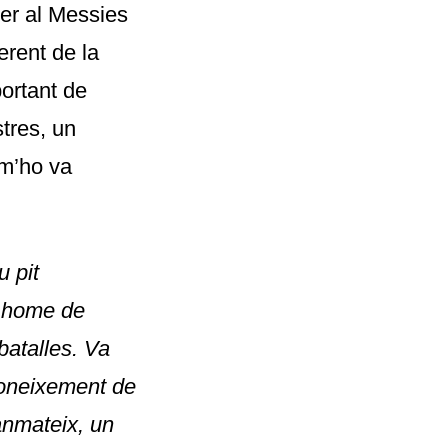
xer al Messies
erent de la
portant de
stres, un
 m’ho va
u pit
, home de
batalles. Va
oneixement de
tanmateix, un