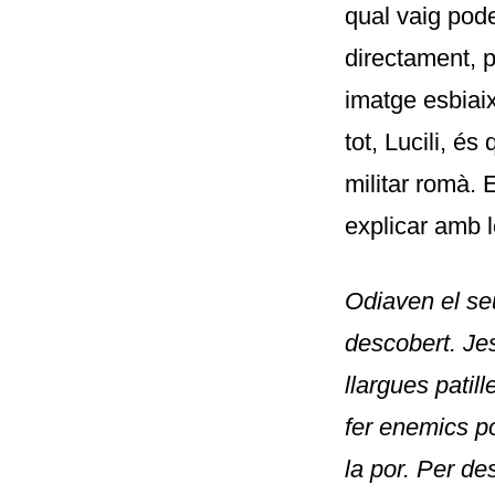
qual vaig pode
directament, p
imatge esbiaix
tot, Lucili, é
militar romà. 
explicar amb 
Odiaven el seu
descobert. Jes
llargues patil
fer enemics p
la por. Per de