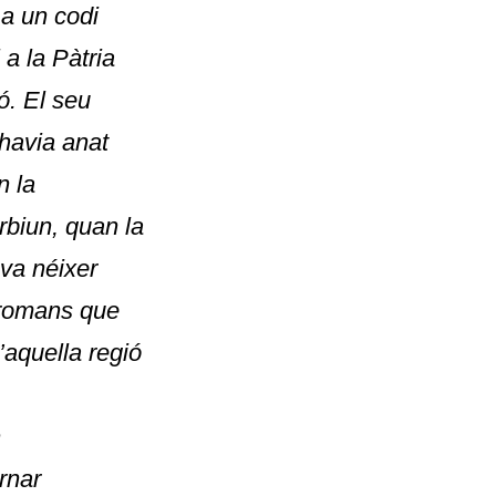
 a un codi
 a la Pàtria
ó. El seu
 havia anat
n la
rbiun
, quan la
 va néixer
s romans que
’aquella regió
n
rnar