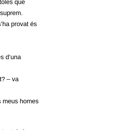
stoles que
 suprem.
s’ha provat és
és d’una
t? – va
ls meus homes