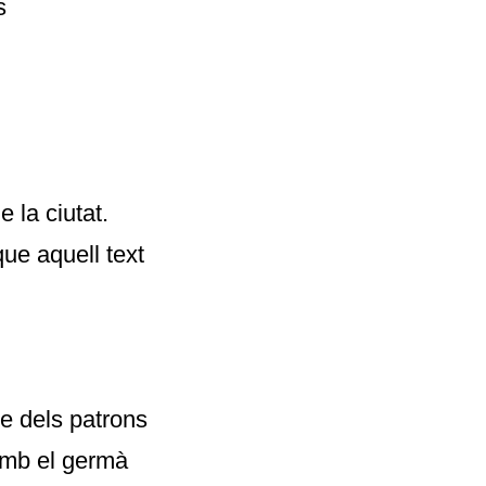
s
 la ciutat.
que aquell text
re dels patrons
amb el germà