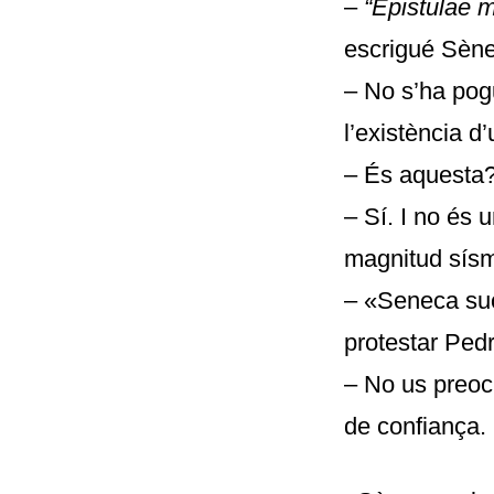
–
“Epistulae m
escrigué Sène
– No s’ha pogu
l’existència d’
– És aquesta?
– Sí. I no és 
magnitud sísm
– «Seneca suo
protestar Pedr
– No us preoc
de confiança. 