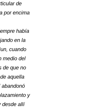
ticular de
ia por encima
siempre había
jando en la
biun, cuando
en medio del
os de que no
 de aquella
el abandonó
plazamiento y
 desde allí