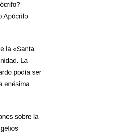
ócrifo?
o Apócrifo
de la «Santa
rnidad. La
ardo podía ser
 la enésima
ones sobre la
gelios