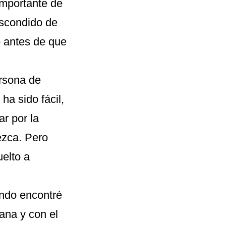
importante de
escondido de
o antes de que
rsona de
a sido fácil,
r por la
ezca. Pero
elto a
ando encontré
ana y con el