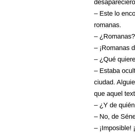
desaparecieron
– Este lo enc
romanas.
– ¿Romanas? 
– ¡Romanas d
– ¿Qué quiere
– Estaba ocult
ciudad. Alguie
que aquel text
– ¿Y de quién
– No, de Sén
– ¡Imposible! 