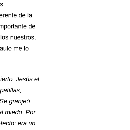
as
erente de la
importante de
 los nuestros,
Saulo me lo
erto. Jesús el
atillas,
 Se granjeó
l miedo. Por
fecto: era un