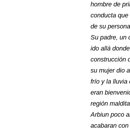
hombre de pri
conducta que l
de su persona
Su padre, un c
ido allá dond
construcción 
su mujer dio a
frío y la lluv
eran bienvenid
región maldit
Arbiun poco a
acabaran con 