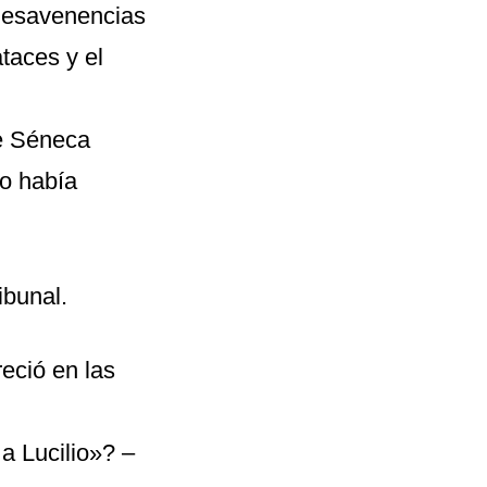
 desavenencias
taces y el
e Séneca
o había
ibunal.
eció en las
a Lucilio»? –