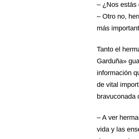
– ¿Nos estás 
– Otro no, he
más importante
Tanto el herm
Garduña» guar
información q
de vital impor
bravuconada d
– A ver herma
vida y las en