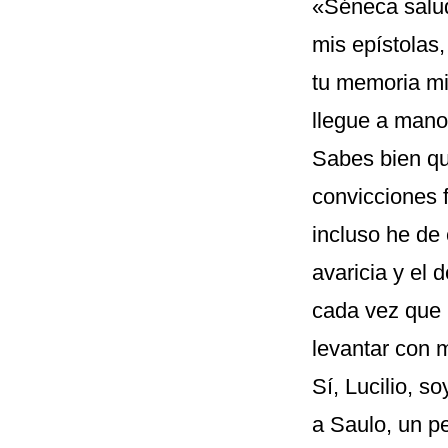
«Séneca saluda
mis epístolas
tu memoria mi
llegue a man
Sabes bien qu
convicciones 
incluso he de
avaricia y el
cada vez que 
levantar con m
Sí, Lucilio, 
a Saulo, un p