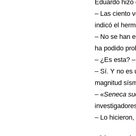
Eduardo hizo 
– Las ciento 
indicó el her
– No se han en
ha podido prob
– ¿Es esta? –
– Sí. Y no es
magnitud sísm
– «
Seneca su
investigadore
– Lo hicieron,