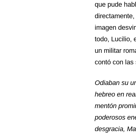
que pude habl
directamente,
imagen desvir
todo, Lucilio,
un militar rom
contó con las
Odiaban su un
hebreo en real
mentón promin
poderosos ene
desgracia, Man