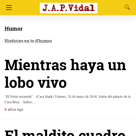
Humor
Històries en to d’humor
Mientras haya un
lobo vivo
"El Norte recuerda". (Casa Stark) Viernes, 24 de mayo de 2018. Salón del palacio de la
Casa Brey. - Señor,…
8 años ago
El maldito cuadro