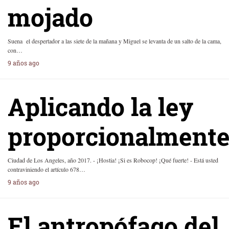
mojado
Suena el despertador a las siete de la mañana y Miguel se levanta de un salto de la cama,
con…
9 años ago
Aplicando la ley
proporcionalment
Ciudad de Los Angeles, año 2017. - ¡Hostia! ¡Si es Robocop! ¡Qué fuerte! - Está usted
contraviniendo el artículo 678…
9 años ago
El antropófago del