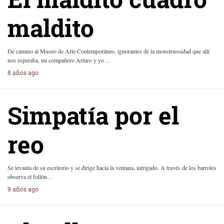
maldito
De camino al Museo de Arte Contemporáneo, ignorantes de la monstruosidad que allí
nos esperaba, mi compañero Arturo y yo…
8 años ago
Simpatía por el
reo
Se levanta de su escritorio y se dirige hacia la ventana, intrigado. A través de los barrotes
observa el follón…
9 años ago