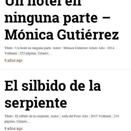
Un hotel en
ninguna parte –
Mónica Gutiérrez
Título : Un hotel en ninguna parte. Autor : Mónica Gutiérrez Artero Año : 2014
Volúmen : 252 páginas. Género…
9 años ago
El silbido de la
serpiente
Título : El silbido de la serpiente. Autor : Aída del Pozo Año : 2015 Volúmen : 210
páginas. Género…
9 años ago