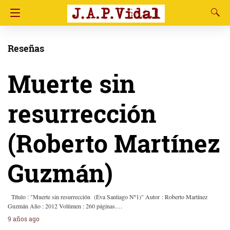
Reseñas
Muerte sin
resurrección
(Roberto Martínez
Guzmán)
Título : "Muerte sin resurrección (Eva Santiago Nº1)" Autor : Roberto Martínez
Guzmán Año : 2012 Volúmen : 260 páginas.…
9 años ago