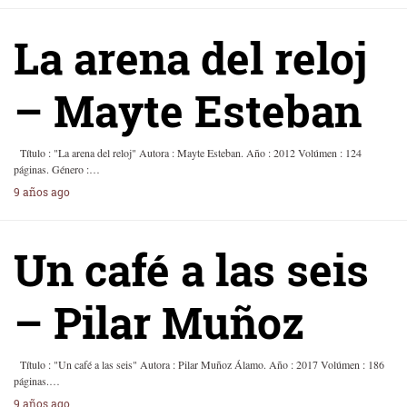
La arena del reloj
– Mayte Esteban
Título : "La arena del reloj" Autora : Mayte Esteban. Año : 2012 Volúmen : 124
páginas. Género :…
9 años ago
Un café a las seis
– Pilar Muñoz
Título : "Un café a las seis" Autora : Pilar Muñoz Álamo. Año : 2017 Volúmen : 186
páginas.…
9 años ago