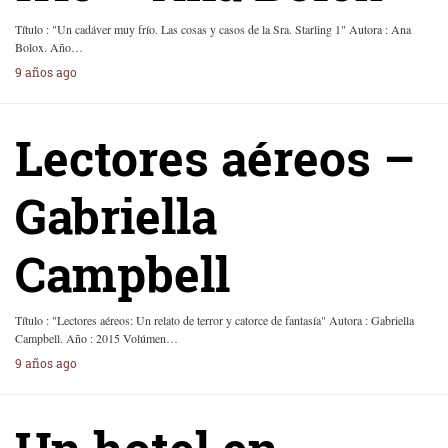
Título : "Un cadáver muy frío. Las cosas y casos de la Sra. Starling 1" Autora : Ana
Bolox. Año…
9 años ago
Lectores aéreos –
Gabriella
Campbell
Título : "Lectores aéreos: Un relato de terror y catorce de fantasía" Autora : Gabriella
Campbell. Año : 2015 Volúmen…
9 años ago