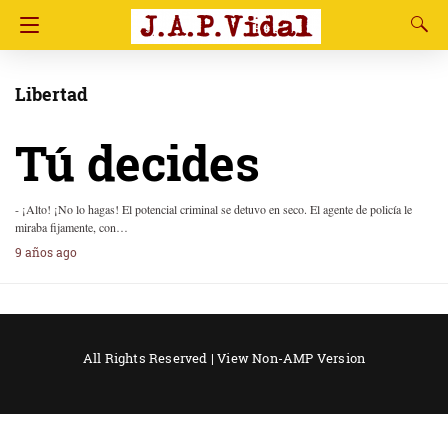
Libertad
Tú decides
- ¡Alto! ¡No lo hagas! El potencial criminal se detuvo en seco. El agente de policía le
miraba fijamente, con…
9 años ago
All Rights Reserved |
View Non-AMP Version