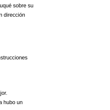
ruqué sobre su
n dirección
nstrucciones
jor.
ía hubo un