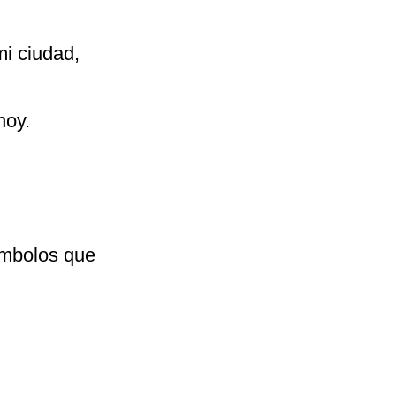
i ciudad,
hoy.
ímbolos que