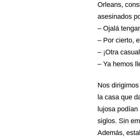
Orleans, cons
asesinados po
– Ojalá tenga
– Por cierto, 
– ¡Otra casual
– Ya hemos ll
Nos dirigimos 
la casa que d
lujosa podían
siglos. Sin em
Además, estab