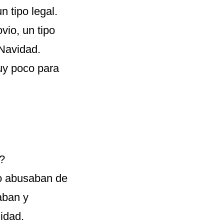
n tipo legal.
vio, un tipo
Navidad.
uy poco para
?
co abusaban de
aban y
idad.