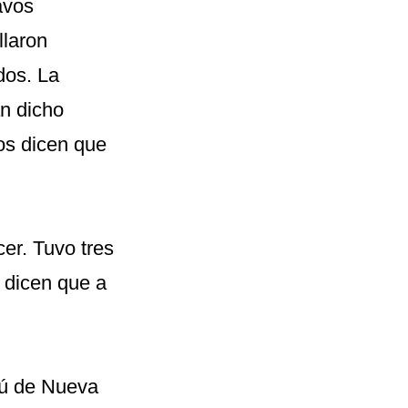
avos
llaron
dos. La
an dicho
os dicen que
cer. Tuvo tres
, dicen que a
dú de Nueva