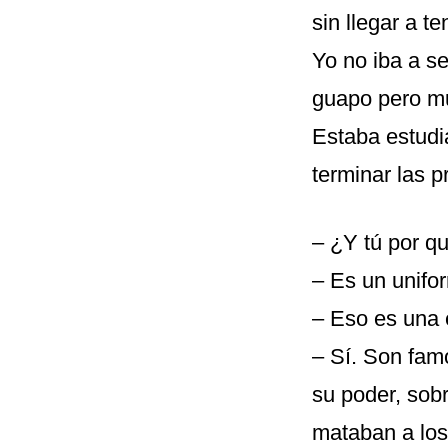
sin llegar a t
Yo no iba a s
guapo pero mu
Estaba estudi
terminar las p
– ¿Y tú por qu
– Es un unifo
– Eso es una
– Sí. Son fam
su poder, sobr
mataban a los