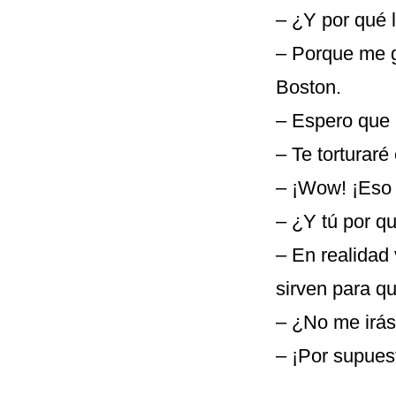
– ¿Y por qué 
– Porque me g
Boston.
– Espero que 
– Te torturaré
– ¡Wow! ¡Eso
– ¿Y tú por q
– En realidad
sirven para qu
– ¿No me irás
– ¡Por supuest