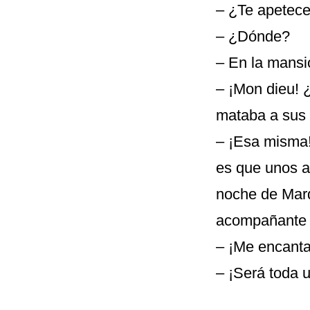
– ¿Te apetece
– ¿Dónde?
– En la mansi
– ¡Mon dieu! 
mataba a sus
– ¡Esa misma!
es que unos a
noche de Mard
acompañante m
– ¡Me encantar
– ¡Será toda 