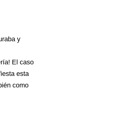
uraba y
ría! El caso
iesta esta
mbién como