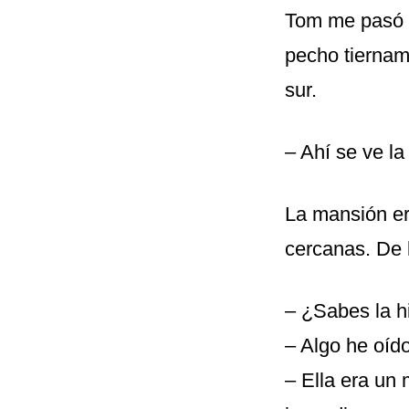
Tom me pasó e
pecho tiernam
sur.
– Ahí se ve l
La mansión er
cercanas. De l
– ¿Sabes la h
– Algo he oíd
– Ella era un 