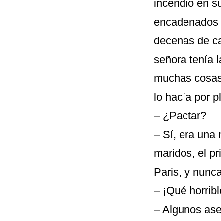
incendio en s
encadenados y
decenas de ca
señora tenía l
muchas cosas 
lo hacía por p
– ¿Pactar?
– Sí, era una 
maridos, el pr
Paris, y nunca
– ¡Qué horrib
– Algunos ase