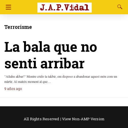
Terrorisme
La bala que no
senti arribar
"Allahu akbar!" Mentre crido la takbir, em disposo a abandonar aquest món com un
màrtir. Al mateix moment al que…
9 años ago
All Rights Reserved |
View Non-AMP Version