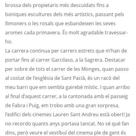
brossa dels propietaris més descuidats fins a
boniques escultures dels més artístics, passant pels
llimoners o les rosals que esbandeixen les seves
aromes cada primavera. És molt agradable travessar-
ho.
La carrera continua per carrers estrets que m’han de
portar fins al carrer
Garcilaso
, a la Sagrera. Destacar
per sobre de tots el carrer de les Monges, quan passo
al costat de l’església de Sant Pacià, és un racó del
meu barri que em sembla gairebé místic. I quan arribo
al final d’aquest carrer, a la cantonada amb el passeig
de Fabra i Puig, em trobo amb una gran sorpresa,
l’edifici dels cinemes
Lauren
Sant Andreu està obert! Ja
no recordo
quants anys portava tancat. No sé què fan
dins, però veure el vestíbul del cinema ple de gent és