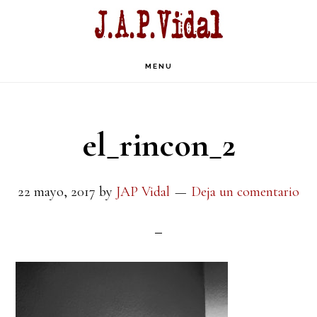
Saltar
Saltar
a
al
la
contenido
MENU
navegación
principal
principal
el_rincon_2
22 mayo, 2017
by
JAP Vidal
Deja un comentario